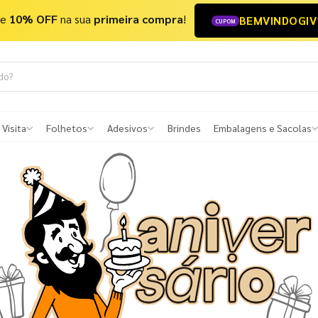
he
10% OFF
na sua
primeira compra
!
BEMVINDOGIV
CUPOM
 Visita
Folhetos
Adesivos
Brindes
Embalagens e Sacolas