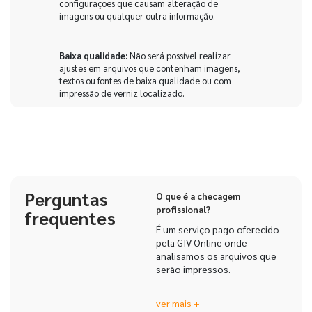
configurações que causam alteração de
imagens ou qualquer outra informação.
Baixa qualidade:
Não será possível realizar
ajustes em arquivos que contenham imagens,
textos ou fontes de baixa qualidade ou com
impressão de verniz localizado.
Verniz localizado:
Se não houver indicação
clara de onde o verniz localizado deve ser
aplicado, por padrão ele será adicionado às
escritas e ao logotipo. Não será aplicado em
códigos QR, a menos que seja solicitado
Perguntas
explicitamente.
O que é a checagem
profissional?
frequentes
É um serviço pago oferecido
Criação de arte:
A criação de arte não está
pela GIV Online onde
incluída neste serviço, a Checagem Profissional
analisamos os arquivos que
cobre apenas ajustes técnicos.
serão impressos.
Assim, nossos profissionais
Engenharia incorreta:
Caso o arquivo seja
ver mais +
especializados verificam