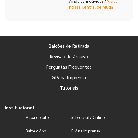
Ainda tem dúvidas?
Visite
uma checagem especial que
nossa Central de Ajuda
só a GIV Online pode
oferecer!
Balcões de Retirada
Revisão de Arquivo
Perguntas Frequentes
GIV na Imprensa
Tutoriais
Institucional
Mapa do Site
Sobre a GIV Online
Baixe o App
GIV na Imprensa