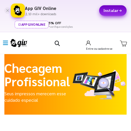
App GIV Online
Instalar
10 mil+ downloads
5% OFF
APPGIVONLINE
*verifique condições
Entre
ou cadastre-se
Checagem
Profissional
Seus impressos merecem esse
cuidado especial