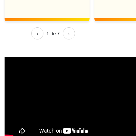
1 de 7
‹
›