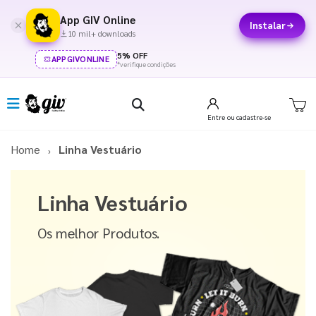
App GIV Online
Instalar
10 mil+ downloads
5% OFF
APPGIVONLINE
*verifique condições
Entre
ou cadastre-se
Home
Linha Vestuário
Linha Vestuário
Os melhor Produtos.