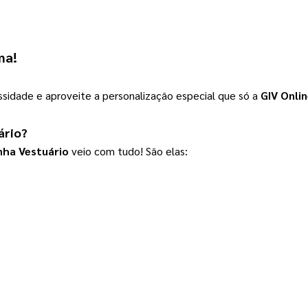
ma!
sidade e aproveite a personalização especial que só a
GIV Onli
ário
?
nha Vestuário
 veio com tudo! São elas: