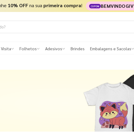
nhe
10% OFF
na sua
primeira compra
!
BEMVINDOGIV
CUPOM
 Visita
Folhetos
Adesivos
Brindes
Embalagens e Sacolas