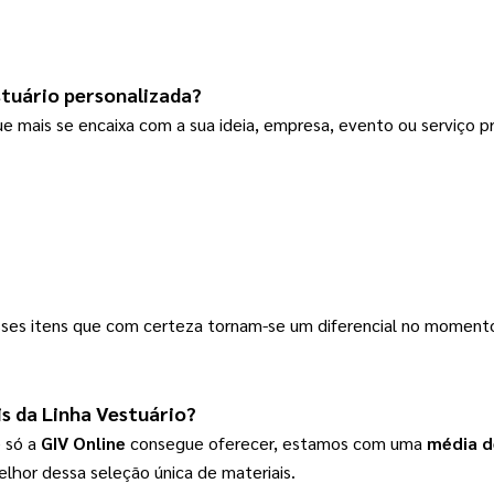
stuário
 personalizada?
e mais se encaixa com a sua ideia, empresa, evento ou serviço p
esses itens que com certeza tornam-se um diferencial no momen
s da 
Linha Vestuário
?
 só a 
GIV Online
 consegue oferecer, estamos com uma
 média d
elhor dessa seleção única de materiais.