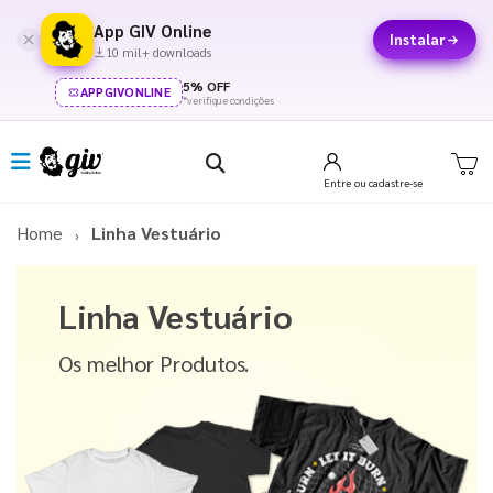
App GIV Online
Instalar
10 mil+ downloads
5% OFF
APPGIVONLINE
*verifique condições
Entre
ou cadastre-se
Home
Linha Vestuário
Linha Vestuário
Os melhor Produtos.