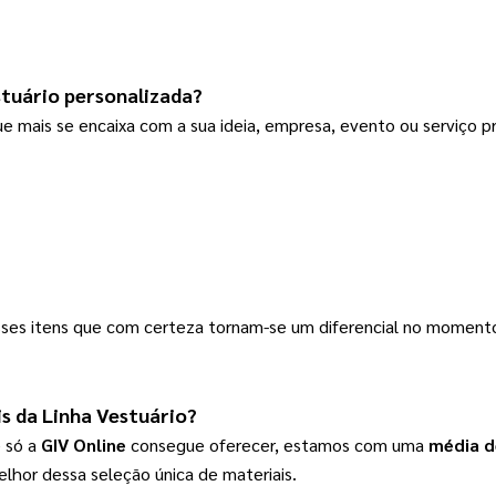
stuário
 personalizada?
e mais se encaixa com a sua ideia, empresa, evento ou serviço p
esses itens que com certeza tornam-se um diferencial no momen
s da 
Linha Vestuário
?
 só a 
GIV Online
 consegue oferecer, estamos com uma
 média d
elhor dessa seleção única de materiais.