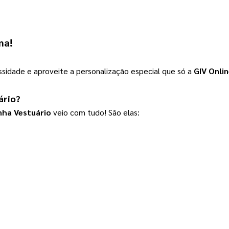
ma!
sidade e aproveite a personalização especial que só a
GIV Onli
ário
?
nha Vestuário
 veio com tudo! São elas: