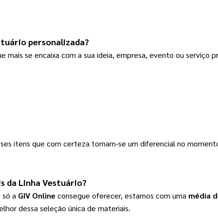
stuário
 personalizada?
e mais se encaixa com a sua ideia, empresa, evento ou serviço p
esses itens que com certeza tornam-se um diferencial no momen
s da 
Linha Vestuário
?
 só a 
GIV Online
 consegue oferecer, estamos com uma
 média d
elhor dessa seleção única de materiais.