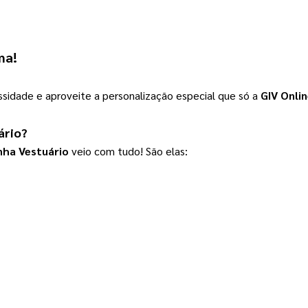
ma!
sidade e aproveite a personalização especial que só a
GIV Onli
ário
?
nha Vestuário
 veio com tudo! São elas: