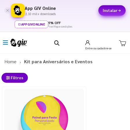
App GIV Online
Instalar
10 mil+ downloads
5% OFF
APPGIVONLINE
*verifique condições
Entre
ou cadastre-se
Home
Kit para Aniversários e Eventos
Filtros