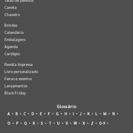
Talão de pedidos
Caneta
Chaveiro
Brindes
Calendário
Embalagens
Agenda
Cardápio
Revista Impressa
Livro personalizado
Feiras e eventos
Lançamentos
Black Friday
Glossário
A
B
C
D
E
F
G
H
I
J
K
L
M
N
O
P
Q
R
S
T
U
V
W
X
Z
0-9