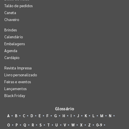
Talão de pedidos
Caneta
Chaveiro
Brindes
Calendário
Embalagens
Agenda
Cardápio
Revista Impressa
Livro personalizado
Feiras e eventos
Lançamentos
Black Friday
Glossário
A
B
C
D
E
F
G
H
I
J
K
L
M
N
O
P
Q
R
S
T
U
V
W
X
Z
0-9