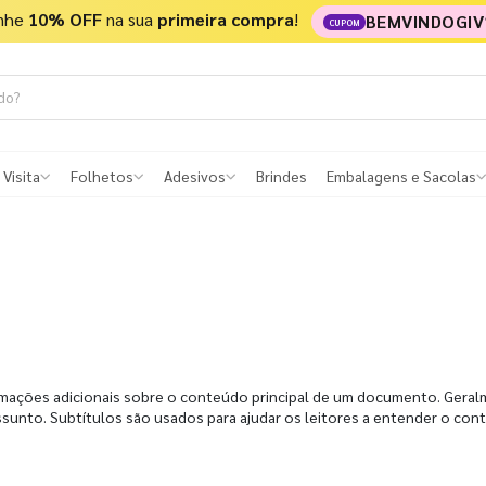
nhe
10% OFF
na sua
primeira compra
!
BEMVINDOGIV
CUPOM
 Visita
Folhetos
Adesivos
Brindes
Embalagens e Sacolas
rmações adicionais sobre o conteúdo principal de um documento. Geral
sunto. Subtítulos são usados para ajudar os leitores a entender o con