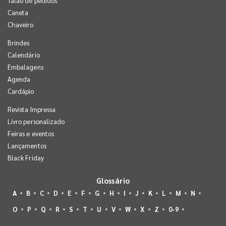
Talão de pedidos
Caneta
Chaveiro
Brindes
Calendário
Embalagens
Agenda
Cardápio
Revista Impressa
Livro personalizado
Feiras e eventos
Lançamentos
Black Friday
Glossário
A
B
C
D
E
F
G
H
I
J
K
L
M
N
O
P
Q
R
S
T
U
V
W
X
Z
0-9