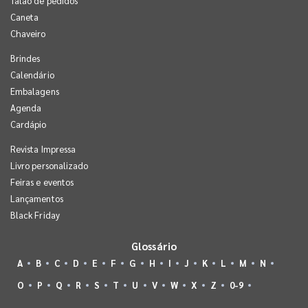
Talão de pedidos
Caneta
Chaveiro
Brindes
Calendário
Embalagens
Agenda
Cardápio
Revista Impressa
Livro personalizado
Feiras e eventos
Lançamentos
Black Friday
Glossário
A
B
C
D
E
F
G
H
I
J
K
L
M
N
O
P
Q
R
S
T
U
V
W
X
Z
0-9