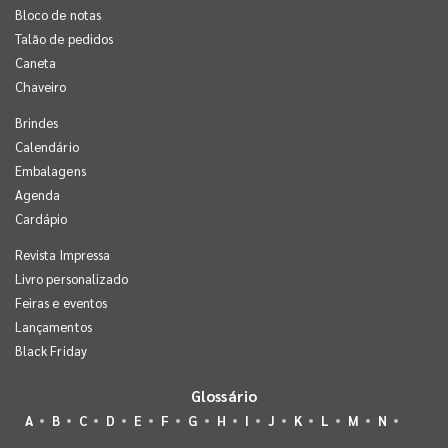
Bloco de notas
Talão de pedidos
Caneta
Chaveiro
Brindes
Calendário
Embalagens
Agenda
Cardápio
Revista Impressa
Livro personalizado
Feiras e eventos
Lançamentos
Black Friday
Glossário
A
B
C
D
E
F
G
H
I
J
K
L
M
N