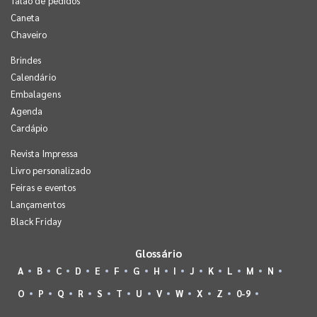
Talão de pedidos
Caneta
Chaveiro
Brindes
Calendário
Embalagens
Agenda
Cardápio
Revista Impressa
Livro personalizado
Feiras e eventos
Lançamentos
Black Friday
Glossário
A
B
C
D
E
F
G
H
I
J
K
L
M
N
O
P
Q
R
S
T
U
V
W
X
Z
0-9