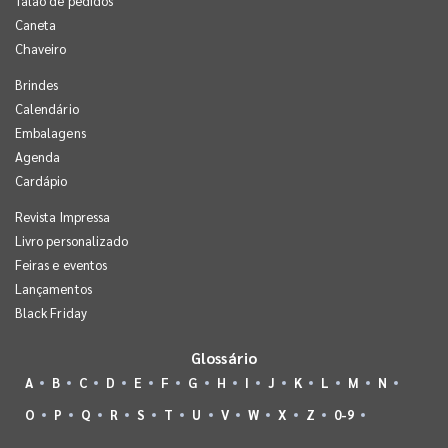
Talão de pedidos
Caneta
Chaveiro
Brindes
Calendário
Embalagens
Agenda
Cardápio
Revista Impressa
Livro personalizado
Feiras e eventos
Lançamentos
Black Friday
Glossário
A
B
C
D
E
F
G
H
I
J
K
L
M
N
O
P
Q
R
S
T
U
V
W
X
Z
0-9