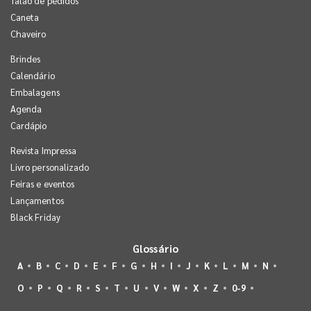
Talão de pedidos
Caneta
Chaveiro
Brindes
Calendário
Embalagens
Agenda
Cardápio
Revista Impressa
Livro personalizado
Feiras e eventos
Lançamentos
Black Friday
Glossário
A
B
C
D
E
F
G
H
I
J
K
L
M
N
O
P
Q
R
S
T
U
V
W
X
Z
0-9