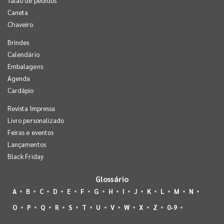
Talão de pedidos
Caneta
Chaveiro
Brindes
Calendário
Embalagens
Agenda
Cardápio
Revista Impressa
Livro personalizado
Feiras e eventos
Lançamentos
Black Friday
Glossário
A
B
C
D
E
F
G
H
I
J
K
L
M
N
O
P
Q
R
S
T
U
V
W
X
Z
0-9