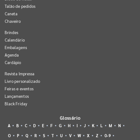
Talão de pedidos
Caneta
Chaveiro
Brindes
Calendário
Embalagens
Agenda
Cardápio
Revista Impressa
Livro personalizado
Feiras e eventos
Lançamentos
Black Friday
Glossário
A
B
C
D
E
F
G
H
I
J
K
L
M
N
O
P
Q
R
S
T
U
V
W
X
Z
0-9