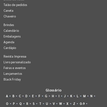
Talão de pedidos
Caneta
Chaveiro
Brindes
Calendário
Embalagens
Agenda
Cardápio
Revista Impressa
Livro personalizado
Feiras e eventos
Lançamentos
Black Friday
Glossário
A
B
C
D
E
F
G
H
I
J
K
L
M
N
O
P
Q
R
S
T
U
V
W
X
Z
0-9