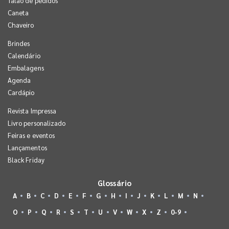
Talão de pedidos
Caneta
Chaveiro
Brindes
Calendário
Embalagens
Agenda
Cardápio
Revista Impressa
Livro personalizado
Feiras e eventos
Lançamentos
Black Friday
Glossário
A
B
C
D
E
F
G
H
I
J
K
L
M
N
O
P
Q
R
S
T
U
V
W
X
Z
0-9