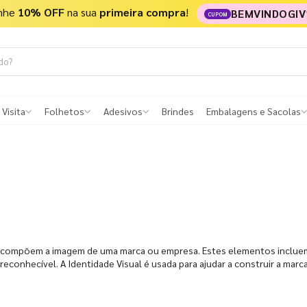
nhe
10% OFF
na sua
primeira compra
!
BEMVINDOGIV
CUPOM
 Visita
Folhetos
Adesivos
Brindes
Embalagens e Sacolas
e compõem a imagem de uma marca ou empresa. Estes elementos incluem 
reconhecível. A Identidade Visual é usada para ajudar a construir a mar