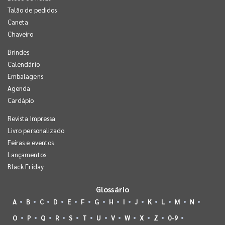
Talão de pedidos
Caneta
Chaveiro
Brindes
Calendário
Embalagens
Agenda
Cardápio
Revista Impressa
Livro personalizado
Feiras e eventos
Lançamentos
Black Friday
Glossário
A
B
C
D
E
F
G
H
I
J
K
L
M
N
O
P
Q
R
S
T
U
V
W
X
Z
0-9