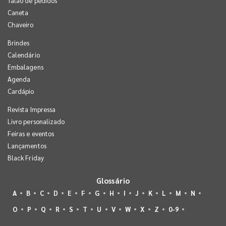
Talão de pedidos
Caneta
Chaveiro
Brindes
Calendário
Embalagens
Agenda
Cardápio
Revista Impressa
Livro personalizado
Feiras e eventos
Lançamentos
Black Friday
Glossário
A
B
C
D
E
F
G
H
I
J
K
L
M
N
O
P
Q
R
S
T
U
V
W
X
Z
0-9