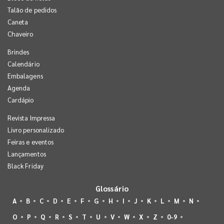
Talão de pedidos
Caneta
Chaveiro
Brindes
Calendário
Embalagens
Agenda
Cardápio
Revista Impressa
Livro personalizado
Feiras e eventos
Lançamentos
Black Friday
Glossário
A
B
C
D
E
F
G
H
I
J
K
L
M
N
O
P
Q
R
S
T
U
V
W
X
Z
0-9