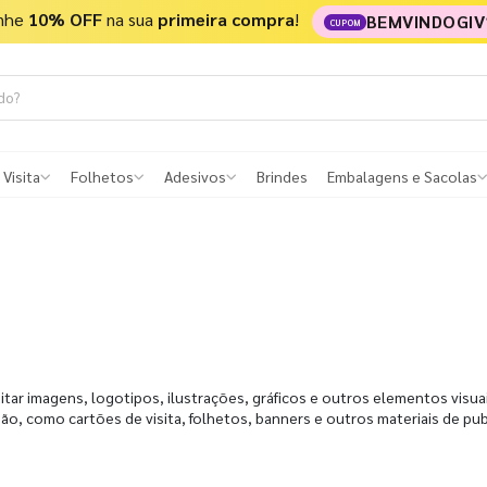
nhe
10% OFF
na sua
primeira compra
!
BEMVINDOGIV
CUPOM
 Visita
Folhetos
Adesivos
Brindes
Embalagens e Sacolas
ditar imagens, logotipos, ilustrações, gráficos e outros elementos visuai
são, como cartões de visita, folhetos, banners e outros materiais de pub