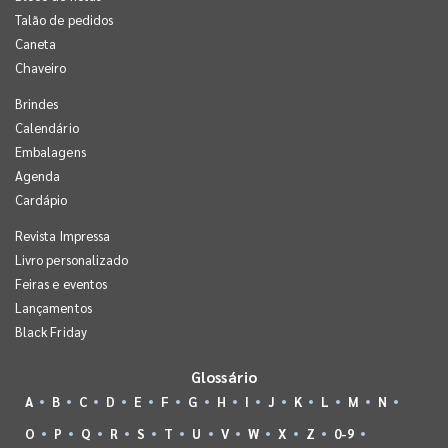
Talão de pedidos
Caneta
Chaveiro
Brindes
Calendário
Embalagens
Agenda
Cardápio
Revista Impressa
Livro personalizado
Feiras e eventos
Lançamentos
Black Friday
Glossário
A
B
C
D
E
F
G
H
I
J
K
L
M
N
O
P
Q
R
S
T
U
V
W
X
Z
0-9