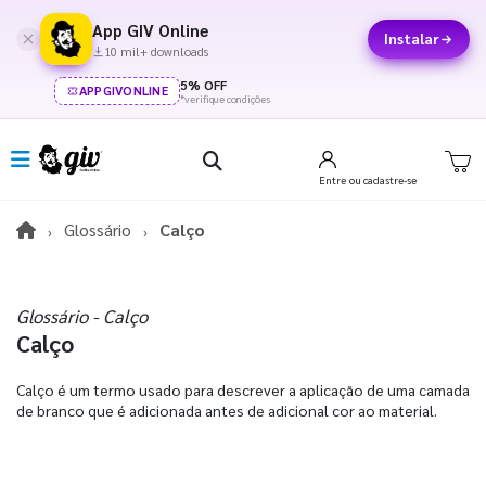
App GIV Online
Instalar
10 mil+ downloads
5% OFF
APPGIVONLINE
*verifique condições
Entre
ou cadastre-se
Glossário
Calço
Glossário - Calço
Calço
Calço é um termo usado para descrever a aplicação de uma camada
de branco que é adicionada antes de adicional cor ao material.