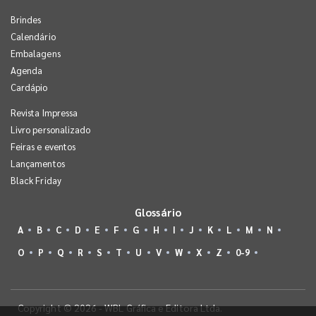
Brindes
Calendário
Embalagens
Agenda
Cardápio
Revista Impressa
Livro personalizado
Feiras e eventos
Lançamentos
Black Friday
Glossário
A
B
C
D
E
F
G
H
I
J
K
L
M
N
O
P
Q
R
S
T
U
V
W
X
Z
0-9
Copyright © 2026 - WBL Gráfica e Editora Ltda.