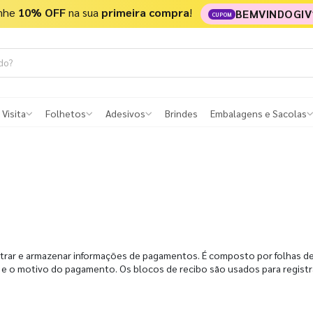
nhe
10% OFF
na sua
primeira compra
!
BEMVINDOGIV
CUPOM
 Visita
Folhetos
Adesivos
Brindes
Embalagens e Sacolas
trar e armazenar informações de pagamentos. É composto por folhas de 
a e o motivo do pagamento. Os blocos de recibo são usados para regis