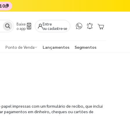
10
Baixe
Entre
o app
ou cadastre-se
Ponto de Venda
Lançamentos
Segmentos
papel impressas com um formulário de recibo, que inclui
trar pagamentos em dinheiro, cheques ou cartões de