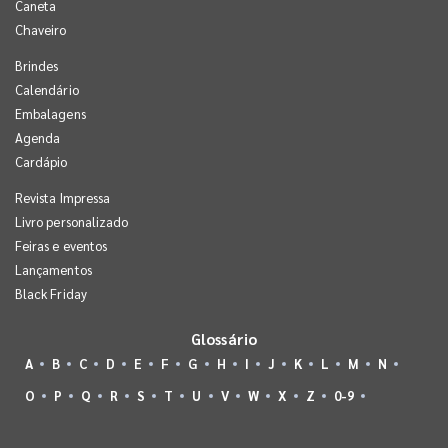
Caneta
Chaveiro
Brindes
Calendário
Embalagens
Agenda
Cardápio
Revista Impressa
Livro personalizado
Feiras e eventos
Lançamentos
Black Friday
Glossário
A
B
C
D
E
F
G
H
I
J
K
L
M
N
O
P
Q
R
S
T
U
V
W
X
Z
0-9