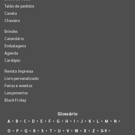
Talão de pedidos
Caneta
Chaveiro
Brindes
Calendário
Embalagens
Agenda
Cardápio
Revista Impressa
Livro personalizado
Feiras e eventos
Lançamentos
Black Friday
Glossário
A
B
C
D
E
F
G
H
I
J
K
L
M
N
O
P
Q
R
S
T
U
V
W
X
Z
0-9