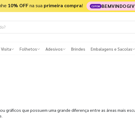
nhe
10% OFF
na sua
primeira compra
!
BEMVINDOGIV
CUPOM
 Visita
Folhetos
Adesivos
Brindes
Embalagens e Sacolas
u gráficos que possuem uma grande diferença entre as áreas mais escura
e.