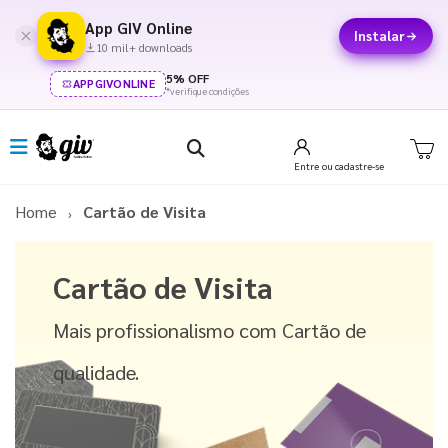
App GIV Online
Instalar
10 mil+ downloads
5% OFF
APPGIVONLINE
*verifique condições
Entre
ou cadastre-se
Home
Cartão de Visita
Cartão de Visita
Mais profissionalismo com Cartão de
qualidade.