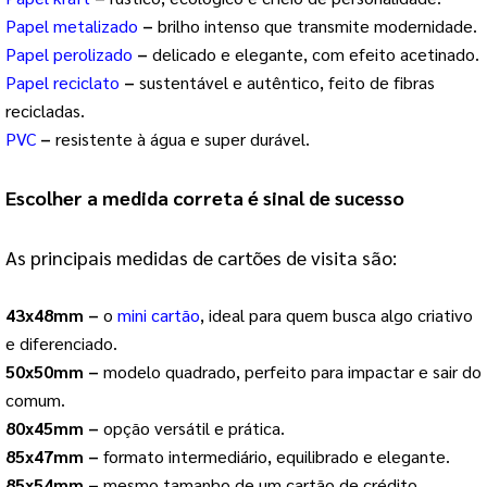
Papel metalizado
–
brilho intenso que transmite modernidade.
Papel perolizado
–
delicado e elegante, com efeito acetinado.
Papel reciclato
–
sustentável e autêntico, feito de fibras
recicladas.
PVC
–
resistente à água e super durável.
Escolher a medida correta é sinal de sucesso
As principais medidas de cartões de visita são:
43x48mm –
o
mini cartão
, ideal para quem busca algo criativo
e diferenciado.
50x50mm –
modelo quadrado, perfeito para impactar e sair do
comum.
80x45mm –
opção versátil e prática.
85x47mm –
formato intermediário, equilibrado e elegante.
85x54mm –
mesmo tamanho de um cartão de crédito,