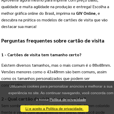
qualidade e muita agilidade na produção e entrega! Escolha a
melhor gráfica online do Brasil, imprima na
GIV Online
, e
descubra na prática os modelos de cartões de visita que vão
destacar sua marca!
Perguntas frequentes sobre cartão de visita
1 - Cartões de visita tem tamanho certo?
Existem diversos tamanhos, mas o mais comum é o 88x48mm.
Versões menores como o 43x48mm são bem comuns, assim
como os tamanhos personalizados que podem ser
consultados.
Utilizamos cookies para personalizar anúncios e melhorar a sua
experiência no site. Ao continuar navegando, você concorda com
2 - Qual cartão de visita é mais popular?
a nossa
Política de privacidade
Sem sombra de dúvida é o cartão de visita 88x48mm colorido
Li e aceito a Política de privacidade.
frente e verso com acabamento em brilho. Mas você pode