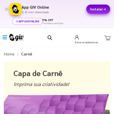
App GIV Online
Instalar
10 mil+ downloads
5% OFF
APPGIVONLINE
*verifique condições
Entre
ou cadastre-se
Home
Carnê
Capa de Carnê
Imprima sua criatividade!