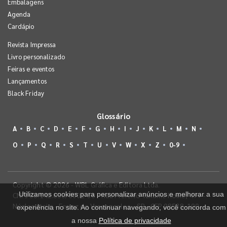
Embalagens
Agenda
Cardápio
Revista Impressa
Livro personalizado
Feiras e eventos
Lançamentos
Black Friday
Glossário
A
B
C
D
E
F
G
H
I
J
K
L
M
N
O
P
Q
R
S
T
U
V
W
X
Z
0-9
Copyright © 2026 - WBL Gráfica e Editora Ltda.
Utilizamos cookies para personalizar anúncios e melhorar a sua
CNPJ 08.142.850/0001-36 - Rua Prefeito Takume Koike, 499 -
Núcleo Itaim - Ferraz de Vasconcelos - SP - CEP 08538-100
experiência no site. Ao continuar navegando, você concorda com
a nossa
Política de privacidade