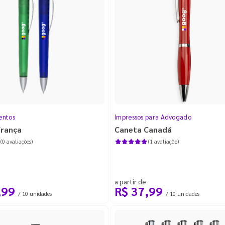
entos
Impressos para Advogado
França
Caneta Canadá
ra Celular
(12)
(0 avaliações)
(1 avaliação)
ovível
(14)
a partir de
,99
R$ 37,99
/ 10 unidades
/ 10 unidades