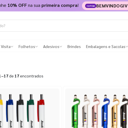
nhe
10% OFF
na sua
primeira compra
!
BEMVINDOGIV
CUPOM
 Visita
Folhetos
Adesivos
Brindes
Embalagens e Sacolas
1–17
de
17
encontrados