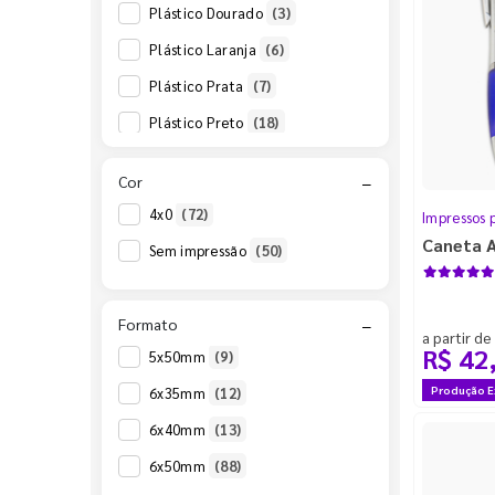
Caneta Suíça
(2)
Plástico Dourado
(3)
Caneta Uruguai
(10)
Plástico Laranja
(6)
Plástico Prata
(7)
Plástico Preto
(18)
Plástico Rosa
(3)
Cor
−
Plástico Rosê
(2)
4x0
(72)
Impressos 
Plástico Roxo
(7)
Caneta 
Sem impressão
(50)
Plástico Verde
(23)
Plástico Verde Escuro
(1)
Formato
−
a partir de
Plástico Vermelho
(24)
R$ 42
5x50mm
(9)
Produção E
6x35mm
(12)
6x40mm
(13)
6x50mm
(88)