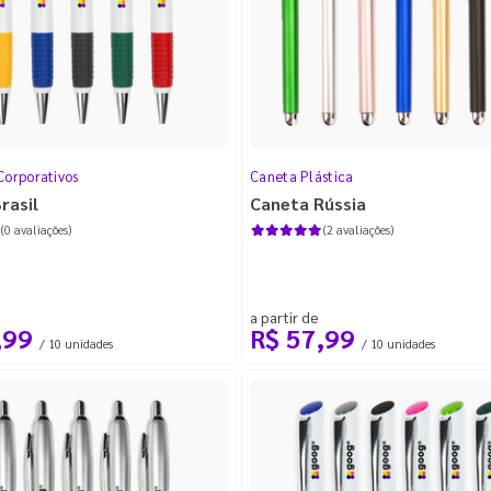
Corporativos
Caneta Plástica
rasil
Caneta Rússia
(0 avaliações)
(2 avaliações)
a partir de
,99
R$ 57,99
/ 10 unidades
/ 10 unidades