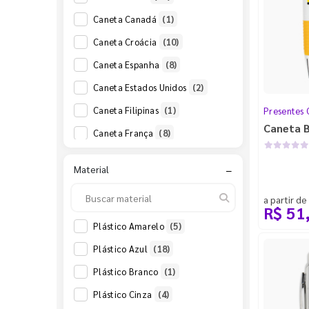
Caneta Canadá
(1)
Caneta Croácia
(10)
Caneta Espanha
(8)
Caneta Estados Unidos
(2)
Caneta Filipinas
(1)
Presentes 
Caneta B
Caneta França
(8)
Caneta Grécia
(12)
Material
−
Caneta Holanda
(3)
a partir de
Caneta Irlanda
(13)
R$ 51
Caneta Irã
(3)
Plástico Amarelo
(5)
Caneta Mônaco
(6)
Plástico Azul
(18)
Caneta Nigéria
(9)
Plástico Branco
(1)
Caneta Rússia
(14)
Plástico Cinza
(4)