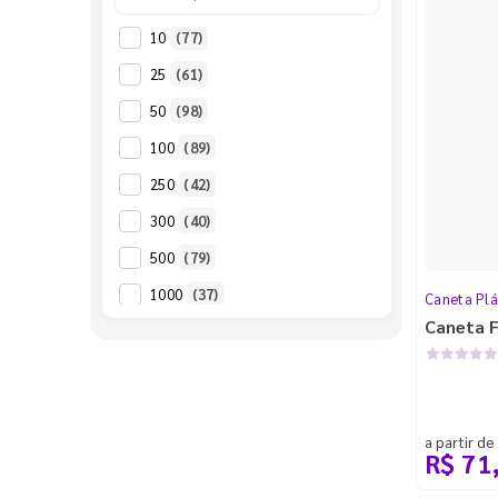
10
(77)
25
(61)
50
(98)
100
(89)
250
(42)
300
(40)
500
(79)
1000
(37)
Caneta Plá
Caneta F
a partir de
R$ 71