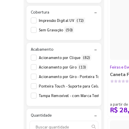
Cobertura
−
Impressão Digital UV
(72)
Sem Gravação
(50)
Acabamento
−
Acionamento por Clique
(82)
Feiras e Ev
Acionamento por Giro
(13)
Caneta 
Acionamento por Giro - Ponteira Touch - Suporte pa
Ponteira Touch - Suporte para Celular - Tampa Rem
Tampa Removível - com Marca Texto
(1)
a partir de
R$ 28
Quantidade
−