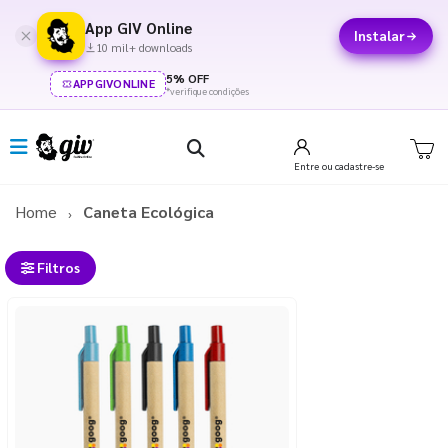
App GIV Online
Instalar
10 mil+ downloads
5% OFF
APPGIVONLINE
*verifique condições
Entre
ou cadastre-se
Home
Caneta Ecológica
Filtros