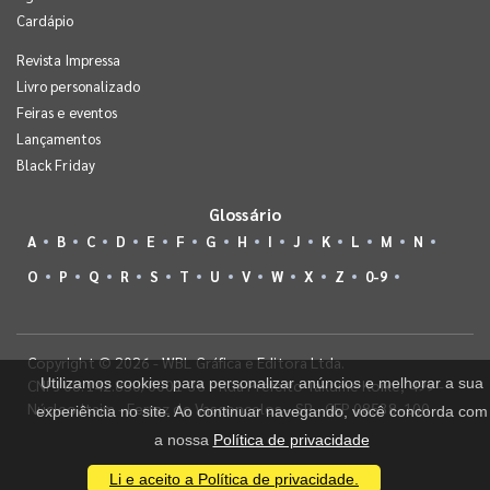
Cardápio
Revista Impressa
Livro personalizado
Feiras e eventos
Lançamentos
Black Friday
Glossário
A
B
C
D
E
F
G
H
I
J
K
L
M
N
O
P
Q
R
S
T
U
V
W
X
Z
0-9
Copyright © 2026 - WBL Gráfica e Editora Ltda.
Utilizamos cookies para personalizar anúncios e melhorar a sua
CNPJ 08.142.850/0001-36 - Rua Prefeito Takume Koike, 499 -
Núcleo Itaim - Ferraz de Vasconcelos - SP - CEP 08538-100
experiência no site. Ao continuar navegando, você concorda com
a nossa
Política de privacidade
Li e aceito a Política de privacidade.