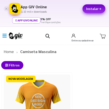
App GIV Online
Instalar
10 mil+ downloads
5% OFF
APPGIVONLINE
*verifique condições
Entre
ou cadastre-se
Home
Camiseta Masculina
Filtros
NOVA MODELAGEM