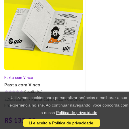
Pasta com Vinco
Pasta com Vinco
(0 avaliações)
Utilizamos cookies para personalizar anúncios e melhorar a sua
220x310mm - Pasta com Vinco - Colorido
Frente e Verso - 1 Vinco
experiência no site. Ao continuar navegando, você concorda com
a nossa
Política de privacidade
R$ 132,99
/ 10 unidades
Li e aceito a Política de privacidade.