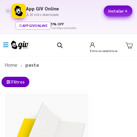
App GIV Online
Instalar
10 mil+ downloads
5% OFF
APPGIVONLINE
*verifique condições
Entre
ou cadastre-se
Home
pasta
Filtros