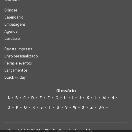
Brindes
Calendário
Embalagens
Agenda
Cardápio
Revista Impressa
Livro personalizado
Feiras e eventos
Lançamentos
Black Friday
Glossário
A
B
C
D
E
F
G
H
I
J
K
L
M
N
O
P
Q
R
S
T
U
V
W
X
Z
0-9
Copyright © 2026 - WBL Gráfica e Editora Ltda.