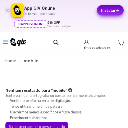
App GIV Online
Instalar
10 mil+ downloads
5% OFF
APPGIVONLINE
*verifique condições
Entre
ou cadastre-se
Home
mobile
Nenhum resultado para
"mobile"
🧐
Tente verificar a ortografia ou buscar por termos mais simples.
Verifique se não há erro de digitação.
Tente utilizar uma única palavra.
Use termos menos específicos e filtre depois.
Experimente sinônimos.
Solicitar orçamento personalizado