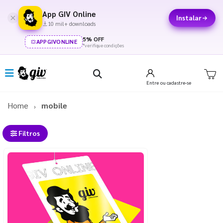
App GIV Online
Instalar
10 mil+ downloads
5% OFF
APPGIVONLINE
*verifique condições
Entre
ou cadastre-se
Home
mobile
Filtros