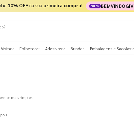
nhe
10% OFF
na sua
primeira compra
!
BEMVINDOGIV
CUPOM
 Visita
Folhetos
Adesivos
Brindes
Embalagens e Sacolas
termos mais simples.
pois.