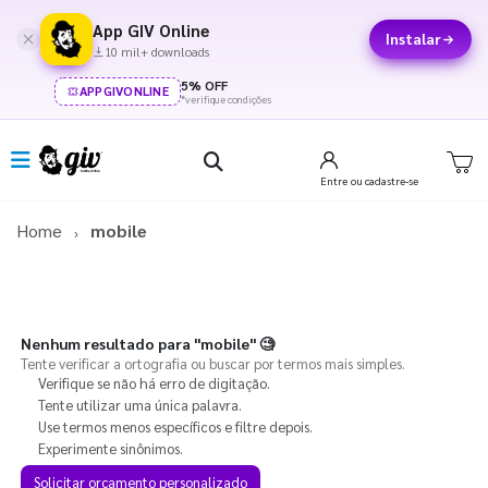
App GIV Online
Instalar
10 mil+ downloads
5% OFF
APPGIVONLINE
*verifique condições
Entre
ou cadastre-se
Home
mobile
Nenhum resultado para
"mobile"
🧐
Tente verificar a ortografia ou buscar por termos mais simples.
Verifique se não há erro de digitação.
Tente utilizar uma única palavra.
Use termos menos específicos e filtre depois.
Experimente sinônimos.
Solicitar orçamento personalizado