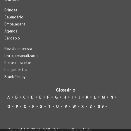
Brindes
Calendário
Embalagens
Agenda
Cardápio
Revista Impressa
Livro personalizado
Feiras e eventos
Lançamentos
Black Friday
Glossário
A
B
C
D
E
F
G
H
I
J
K
L
M
N
O
P
Q
R
S
T
U
V
W
X
Z
0-9
Copyright © 2026 - WBL Gráfica e Editora Ltda.