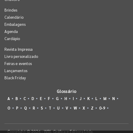
Brindes
Calendário
Embalagens
Agenda
Cardápio
Revista Impressa
Livro personalizado
Feiras e eventos
Lançamentos
Black Friday
Glossário
A
B
C
D
E
F
G
H
I
J
K
L
M
N
O
P
Q
R
S
T
U
V
W
X
Z
0-9
Copyright © 2026 - WBL Gráfica e Editora Ltda.