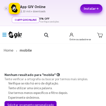
App GIV Online
Instalar
10 mil+ downloads
5% OFF
APPGIVONLINE
*verifique condições
Entre
ou cadastre-se
Home
mobile
Nenhum resultado para
"mobile"
🧐
Tente verificar a ortografia ou buscar por termos mais simples.
Verifique se não há erro de digitação.
Tente utilizar uma única palavra.
Use termos menos específicos e filtre depois.
Experimente sinônimos.
Solicitar orçamento personalizado