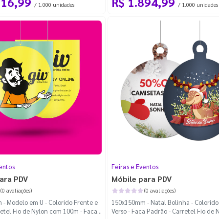
116,99
R$ 1.894,99
/ 1.000 unidades
/ 1.000 unidades
entos
Feiras e Eventos
ara PDV
Móbile para PDV
(0 avaliações)
(0 avaliações)
- Modelo em U - Colorido Frente e
150x150mm - Natal Bolinha - Colorido
retel Fio de Nylon com 100m - Faca
Verso - Faca Padrão - Carretel Fio de 