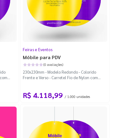
Feiras e Eventos
Móbile para PDV
(0 avaliações)
ido
230x230mm - Modelo Redondo - Colorido
n com
Frente e Verso - Carretel Fio de Nylon com
100m - Faca Padrão
R$ 4.118,99
/ 1.000 unidades