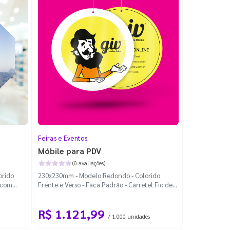
Feiras e Eventos
Móbile para PDV
(0 avaliações)
orido
230x230mm - Modelo Redondo - Colorido
n com
Frente e Verso - Faca Padrão - Carretel Fio de
Nylon com 100m
R$ 1.121,99
/ 1.000 unidades