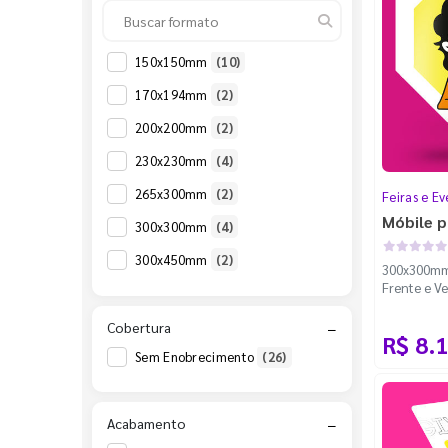
150x150mm
(10)
170x194mm
(2)
200x200mm
(2)
230x230mm
(4)
265x300mm
(2)
Feiras e Ev
Móbile p
300x300mm
(4)
300x450mm
(2)
300x300mm 
Frente e Ve
100m - Fac
Cobertura
−
R$ 8.
Sem Enobrecimento
(26)
Acabamento
−