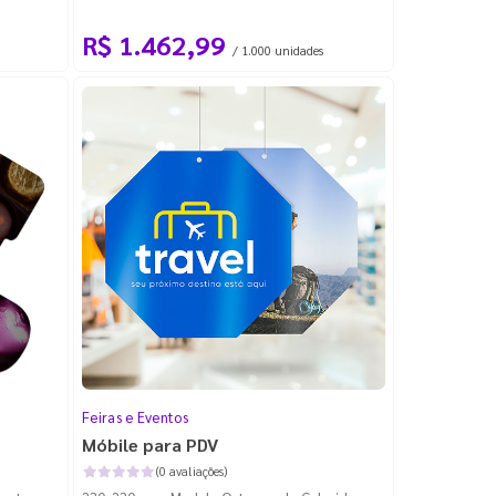
com 100m
R$ 1.462,99
/ 1.000 unidades
Feiras e Eventos
Móbile para PDV
(0 avaliações)