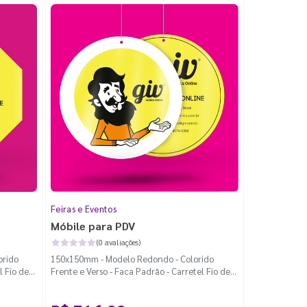
Feiras e Eventos
Móbile para PDV
(0 avaliações)
orido
150x150mm - Modelo Redondo - Colorido
l Fio de
Frente e Verso - Faca Padrão - Carretel Fio de
Nylon com 100m