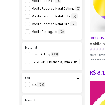
Mobile Redondo
(8)
Mobile Redondo Natal Bolinha
(2)
Mobile Redondo Natal Bota
(2)
Mobile Redondo Natal Sino
(2)
Mobile Retangular
(2)
Feiras e Ev
Móbile p
Material
−
Couché 300g
(13)
300x300mm 
Frente e Ve
PVC/PS/PET Branco 0,3mm 410g
(13)
100m - Fac
R$ 8.
Cor
−
4x4
(26)
Formato
−