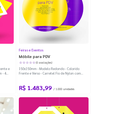
Feiras e Eventos
Móbile para PDV
(0 avaliações)
rente e
150x150mm - Modelo Redondo - Colorido
m - 4
Frente e Verso - Carretel Fio de Nylon com
100m - Faca Padrão
R$ 1.483,99
/ 1.000 unidades