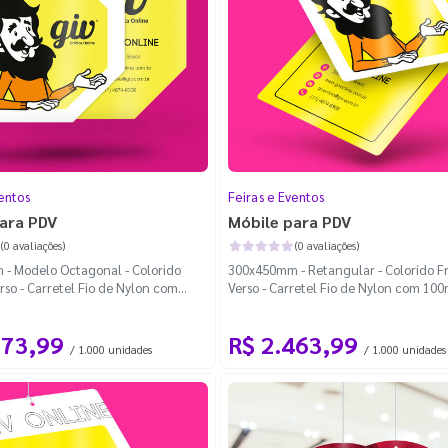
entos
Feiras e Eventos
ara PDV
Móbile para PDV
(0 avaliações)
(0 avaliações)
- Modelo Octagonal - Colorido
300x450mm - Retangular - Colorido F
rso - Carretel Fio de Nylon com
Verso - Carretel Fio de Nylon com 100
a Padrão
Cantos Arredondados
173,99
R$ 2.463,99
/ 1.000 unidades
/ 1.000 unidades