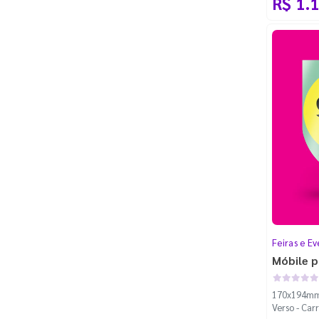
R$ 1.
Feiras e Ev
Móbile p
170x194mm 
Verso - Car