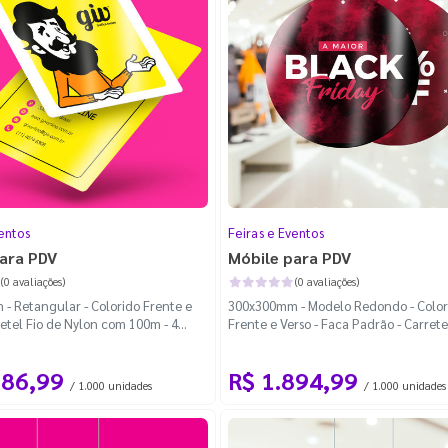
ndados
(2)
)
)
entos
Feiras e Eventos
ara PDV
Móbile para PDV
(0 avaliações)
(0 avaliações)
- Retangular - Colorido Frente e
300x300mm - Modelo Redondo - Color
retel Fio de Nylon com 100m - 4
Frente e Verso - Faca Padrão - Carrete
redondados
Nylon com 100m
186,99
R$ 1.894,99
/ 1.000 unidades
/ 1.000 unidades