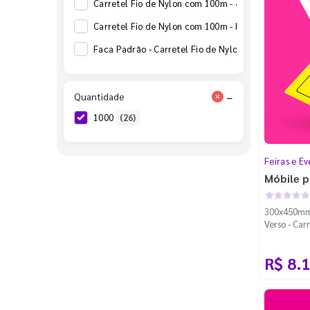
Carretel Fio de Nylon com 100m - 4 Cantos Arredo
Carretel Fio de Nylon com 100m - Faca Padrão
(12
Faca Padrão - Carretel Fio de Nylon com 100m
(12
Quantidade
−
1000
(26)
Feiras e Ev
Móbile p
300x450mm 
Verso - Car
Cantos Ar
R$ 8.