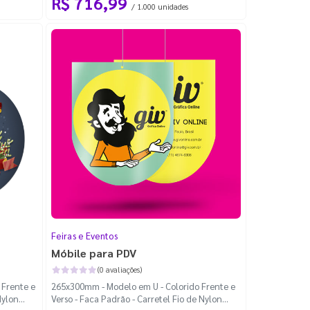
R$ 716,99
/ 1.000 unidades
Feiras e Eventos
Móbile para PDV
(0 avaliações)
 Frente e
265x300mm - Modelo em U - Colorido Frente e
Nylon
Verso - Faca Padrão - Carretel Fio de Nylon