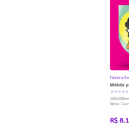
Feiras e Ev
Móbile p
265x300mm 
Verso - Car
Padrão
R$ 8.