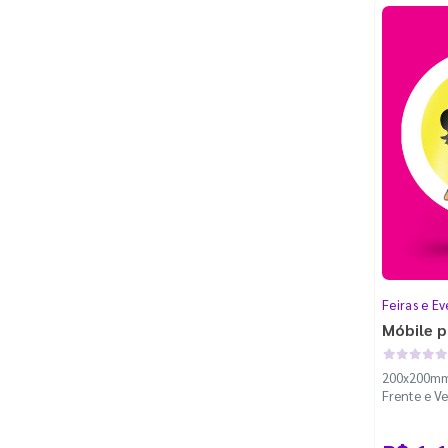
Feiras e Ev
Móbile p
200x200mm 
Frente e Ve
Nylon com