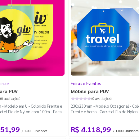
entos
Feiras e Eventos
ara PDV
Móbile para PDV
(0 avaliações)
(0 avaliações)
- Modelo em U - Colorido Frente e
230x230mm - Modelo Octagonal - Col
retel Fio de Nylon com 100m - Faca
Frente e Verso - Carretel Fio de Nylo
100m - Faca Padrão
151,99
R$ 4.118,99
/ 1.000 unidades
/ 1.000 unidades