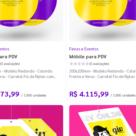
entos
Feiras e Eventos
ara PDV
Móbile para PDV
(0 avaliações)
(0 avaliações)
- Modelo Redondo - Colorido
200x200mm - Modelo Redondo - Color
rso - Carretel Fio de Nylon com
Frente e Verso - Carretel Fio de Nylo
a Padrão
100m - Faca Padrão
173,99
R$ 4.115,99
/ 1.000 unidades
/ 1.000 unidades