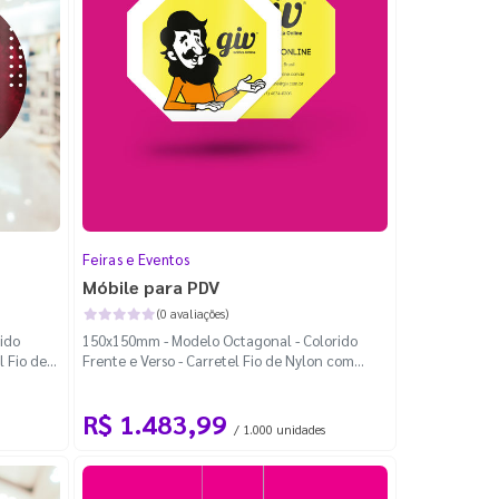
Feiras e Eventos
Móbile para PDV
(0 avaliações)
ido
150x150mm - Modelo Octagonal - Colorido
l Fio de
Frente e Verso - Carretel Fio de Nylon com
100m - Faca Padrão
R$ 1.483,99
/ 1.000 unidades