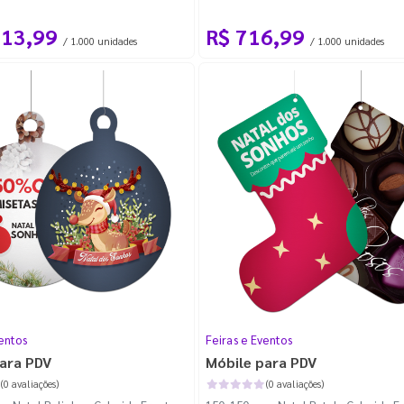
com 100m
113,99
R$ 716,99
/ 1.000 unidades
/ 1.000 unidades
entos
Feiras e Eventos
ara PDV
Móbile para PDV
(0 avaliações)
(0 avaliações)