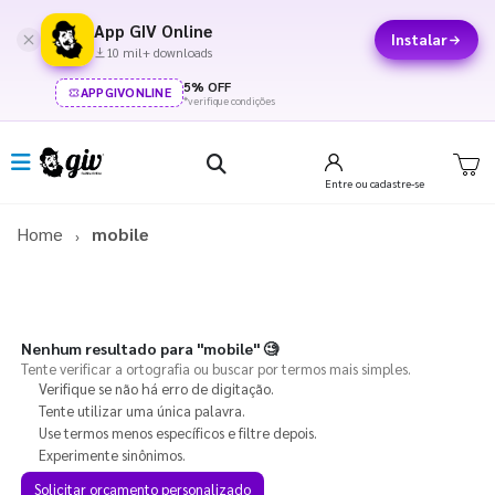
App GIV Online
Instalar
10 mil+ downloads
5% OFF
APPGIVONLINE
*verifique condições
Entre
ou cadastre-se
Home
mobile
Nenhum resultado para
"mobile"
🧐
Tente verificar a ortografia ou buscar por termos mais simples.
Verifique se não há erro de digitação.
Tente utilizar uma única palavra.
Use termos menos específicos e filtre depois.
Experimente sinônimos.
Solicitar orçamento personalizado