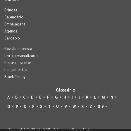
Brindes
Calendário
Embalagens
Agenda
Cardápio
Revista Impressa
Livro personalizado
Feiras e eventos
Lançamentos
Black Friday
Glossário
A
B
C
D
E
F
G
H
I
J
K
L
M
N
O
P
Q
R
S
T
U
V
W
X
Z
0-9
Copyright © 2026 - WBL Gráfica e Editora Ltda.