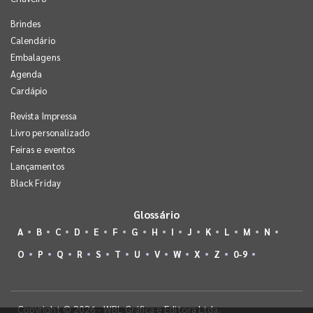
Brindes
Calendário
Embalagens
Agenda
Cardápio
Revista Impressa
Livro personalizado
Feiras e eventos
Lançamentos
Black Friday
Glossário
A
B
C
D
E
F
G
H
I
J
K
L
M
N
O
P
Q
R
S
T
U
V
W
X
Z
0-9
Copyright © 2026 - WBL Gráfica e Editora Ltda.