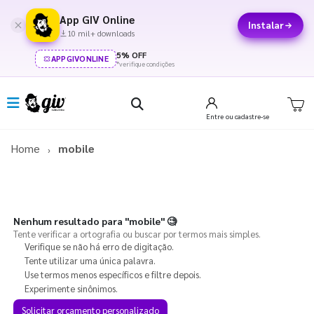
App GIV Online
Instalar
10 mil+ downloads
5% OFF
APPGIVONLINE
*verifique condições
Entre
ou cadastre-se
Home
mobile
Nenhum resultado para
"mobile"
🧐
Tente verificar a ortografia ou buscar por termos mais simples.
Verifique se não há erro de digitação.
Tente utilizar uma única palavra.
Use termos menos específicos e filtre depois.
Experimente sinônimos.
Solicitar orçamento personalizado