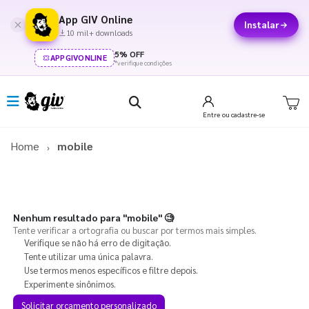
App GIV Online
Instalar
10 mil+ downloads
5% OFF
APPGIVONLINE
*verifique condições
Entre
ou cadastre-se
Home
mobile
Nenhum resultado para
"mobile"
🧐
Tente verificar a ortografia ou buscar por termos mais simples.
Verifique se não há erro de digitação.
Tente utilizar uma única palavra.
Use termos menos específicos e filtre depois.
Experimente sinônimos.
Solicitar orçamento personalizado