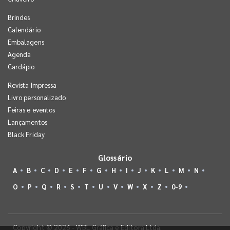
Brindes
Calendário
Embalagens
Agenda
Cardápio
Revista Impressa
Livro personalizado
Feiras e eventos
Lançamentos
Black Friday
Glossário
A
B
C
D
E
F
G
H
I
J
K
L
M
N
O
P
Q
R
S
T
U
V
W
X
Z
0-9
Copyright © 2026 - WBL Gráfica e Editora Ltda.