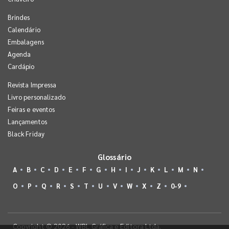
Brindes
Calendário
Embalagens
Agenda
Cardápio
Revista Impressa
Livro personalizado
Feiras e eventos
Lançamentos
Black Friday
Glossário
A
B
C
D
E
F
G
H
I
J
K
L
M
N
O
P
Q
R
S
T
U
V
W
X
Z
0-9
Copyright © 2026 - WBL Gráfica e Editora Ltda.