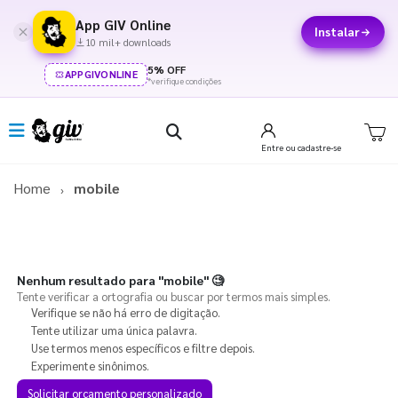
App GIV Online
Instalar
10 mil+ downloads
5% OFF
APPGIVONLINE
*verifique condições
Entre
ou cadastre-se
Home
mobile
Nenhum resultado para
"mobile"
🧐
Tente verificar a ortografia ou buscar por termos mais simples.
Verifique se não há erro de digitação.
Tente utilizar uma única palavra.
Use termos menos específicos e filtre depois.
Experimente sinônimos.
Solicitar orçamento personalizado