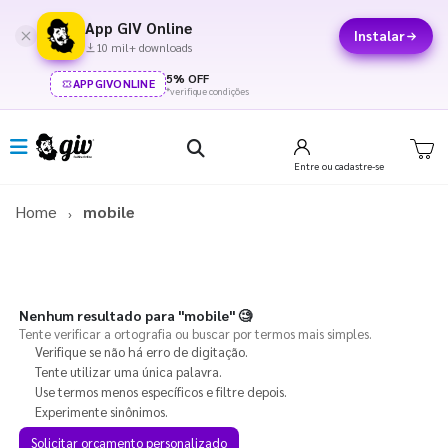
App GIV Online
Instalar
10 mil+ downloads
5% OFF
APPGIVONLINE
*verifique condições
Entre
ou cadastre-se
Home
mobile
Nenhum resultado para
"mobile"
🧐
Tente verificar a ortografia ou buscar por termos mais simples.
Verifique se não há erro de digitação.
Tente utilizar uma única palavra.
Use termos menos específicos e filtre depois.
Experimente sinônimos.
Solicitar orçamento personalizado