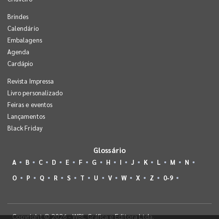
Brindes
Calendário
Embalagens
Agenda
Cardápio
Revista Impressa
Livro personalizado
Feiras e eventos
Lançamentos
Black Friday
Glossário
A
B
C
D
E
F
G
H
I
J
K
L
M
N
O
P
Q
R
S
T
U
V
W
X
Z
0-9
Copyright © 2026 - WBL Gráfica e Editora Ltda.