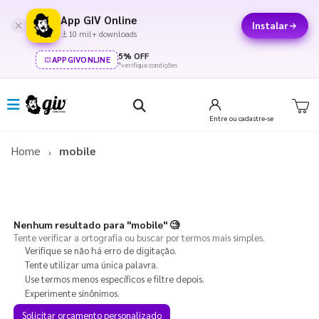
App GIV Online
Instalar
10 mil+ downloads
5% OFF
APPGIVONLINE
*verifique condições
Entre
ou cadastre-se
Home
mobile
Nenhum resultado para
"mobile"
🧐
Tente verificar a ortografia ou buscar por termos mais simples.
Verifique se não há erro de digitação.
Tente utilizar uma única palavra.
Use termos menos específicos e filtre depois.
Experimente sinônimos.
Solicitar orçamento personalizado